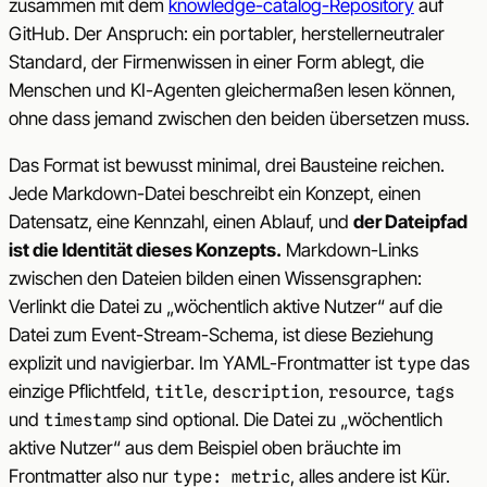
zusammen mit dem
knowledge-catalog-Repository
auf
GitHub. Der Anspruch: ein portabler, herstellerneutraler
Standard, der Firmenwissen in einer Form ablegt, die
Menschen und KI-Agenten gleichermaßen lesen können,
ohne dass jemand zwischen den beiden übersetzen muss.
Das Format ist bewusst minimal, drei Bausteine reichen.
Jede Markdown-Datei beschreibt ein Konzept, einen
Datensatz, eine Kennzahl, einen Ablauf, und
der Dateipfad
ist die Identität dieses Konzepts.
Markdown-Links
zwischen den Dateien bilden einen Wissensgraphen:
Verlinkt die Datei zu „wöchentlich aktive Nutzer“ auf die
Datei zum Event-Stream-Schema, ist diese Beziehung
explizit und navigierbar. Im YAML-Frontmatter ist
das
type
einzige Pflichtfeld,
,
,
,
title
description
resource
tags
und
sind optional. Die Datei zu „wöchentlich
timestamp
aktive Nutzer“ aus dem Beispiel oben bräuchte im
Frontmatter also nur
, alles andere ist Kür.
type: metric