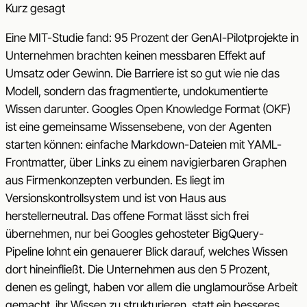
Kurz gesagt
Eine MIT-Studie fand: 95 Prozent der GenAI-Pilotprojekte in
Unternehmen brachten keinen messbaren Effekt auf
Umsatz oder Gewinn. Die Barriere ist so gut wie nie das
Modell, sondern das fragmentierte, undokumentierte
Wissen darunter. Googles Open Knowledge Format (OKF)
ist eine gemeinsame Wissensebene, von der Agenten
starten können: einfache Markdown-Dateien mit YAML-
Frontmatter, über Links zu einem navigierbaren Graphen
aus Firmenkonzepten verbunden. Es liegt im
Versionskontrollsystem und ist von Haus aus
herstellerneutral. Das offene Format lässt sich frei
übernehmen, nur bei Googles gehosteter BigQuery-
Pipeline lohnt ein genauerer Blick darauf, welches Wissen
dort hineinfließt. Die Unternehmen aus den 5 Prozent,
denen es gelingt, haben vor allem die unglamouröse Arbeit
gemacht, ihr Wissen zu strukturieren, statt ein besseres