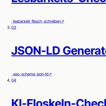
·
lesbarkeit
·
flesch
·
schreiben
↗︎
03
JSON-LD Generat
·
seo
·
schema
·
json-ld
↗︎
04
KI-Floskeln-Chec