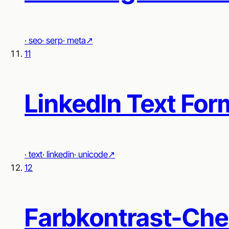
·
seo
·
serp
·
meta
↗︎
11
LinkedIn Text For
·
text
·
linkedin
·
unicode
↗︎
12
Farbkontrast-Che