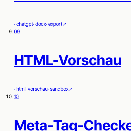
·
chatgpt
·
docx
·
export
↗︎
09
HTML-Vorschau
·
html
·
vorschau
·
sandbox
↗︎
10
Meta-Tag-Check