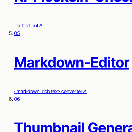
·
ki
·
text
·
lint
↗︎
05
Markdown-Editor
·
markdown
·
rich text
·
converter
↗︎
06
Thumbnail Genera