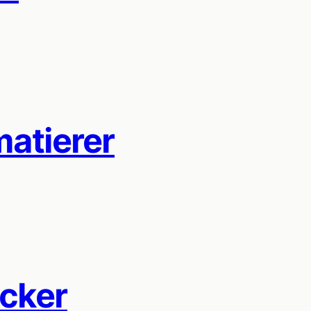
matierer
cker