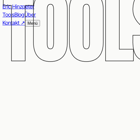
TOOL
Eric Hinzpeter
Tools
Blog
Über
Kontakt ↗︎
Menü