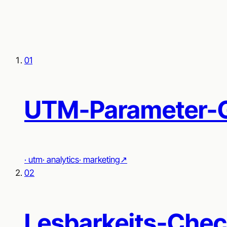
01
UTM-Parameter-G
·
utm
·
analytics
·
marketing
↗︎
02
Lesbarkeits-Chec