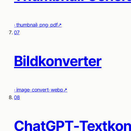
·
thumbnail
·
png
·
pdf
↗︎
07
Bildkonverter
·
image
·
convert
·
webp
↗︎
08
ChatGPT-Textkon