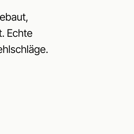
gebaut,
t. Echte
ehlschläge.