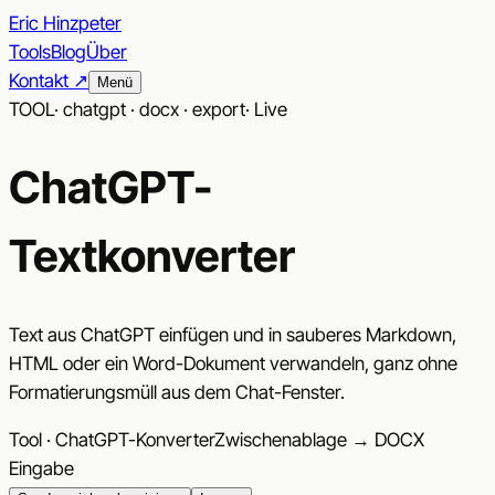
Eric Hinzpeter
Tools
Blog
Über
Kontakt ↗︎
Menü
TOOL
·
chatgpt · docx · export
·
Live
ChatGPT-
Textkonverter
Text aus ChatGPT einfügen und in sauberes Markdown,
HTML oder ein Word-Dokument verwandeln, ganz ohne
Formatierungsmüll aus dem Chat-Fenster.
Tool · ChatGPT-Konverter
Zwischenablage → DOCX
Eingabe