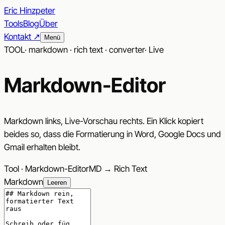
Eric Hinzpeter
Tools
Blog
Über
Kontakt ↗︎
Menü
TOOL
·
markdown · rich text · converter
·
Live
Markdown-Editor
Markdown links, Live-Vorschau rechts. Ein Klick kopiert
beides so, dass die Formatierung in Word, Google Docs und
Gmail erhalten bleibt.
Tool · Markdown-Editor
MD → Rich Text
Markdown
Leeren