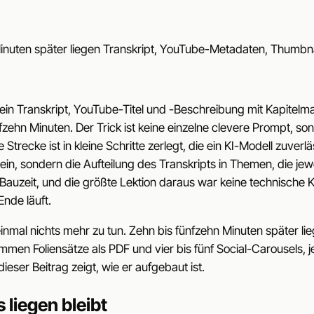
nuten später liegen Transkript, YouTube-Metadaten, Thumbnail
n, ein Transkript, YouTube-Titel und -Beschreibung mit Kapite
fzehn Minuten. Der Trick ist keine einzelne clevere Prompt, sond
trecke ist in kleine Schritte zerlegt, die ein KI-Modell zuver
ein, sondern die Aufteilung des Transkripts in Themen, die jewei
Bauzeit, und die größte Lektion daraus war keine technische Ko
nde läuft.
inmal nichts mehr zu tun. Zehn bis fünfzehn Minuten später li
n Foliensätze als PDF und vier bis fünf Social-Carousels, jewe
ieser Beitrag zeigt, wie er aufgebaut ist.
liegen bleibt