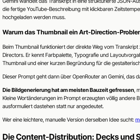
Gemini wandelt das Transkript in eine strukturierte JSON-A
die fertige YouTube-Beschreibung mit klickbaren Zeitstemp
hochgeladen werden muss.
Warum das Thumbnail ein Art-Direction-Problem 
Beim Thumbnail funktioniert der direkte Weg vom Transkript 
Directors. Er kennt Farbpalette, Typografie und Layoutvorg
Thumbnail und einer kurzen Begründung für die gestalterisc
Dieser Prompt geht dann über OpenRouter an Gemini, das da
Die Bildgenerierung hat am meisten Bauzeit gefressen
, 
Kleine Wortänderungen im Prompt erzeugten völlig andere Bil
ausformuliert dastehen statt nur angedeutet.
Wer eine leichtere, manuelle Version derselben Idee sucht:
m
Die Content-Distribution: Decks und 