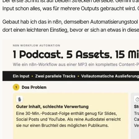
Der erste Schritt ist auf beiden Strecken derselbe. Gemini tr
Input schon alles, was für mehrere Outputs gebraucht wird.
Gebaut hab ich das in n8n, demselben Automatisierungstool 
dort einen leichteren Einstieg, bevor er sich an etwas in di