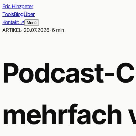
Eric Hinzpeter
Tools
Blog
Über
Kontakt ↗︎
Menü
ARTIKEL
·
20.07.2026
·
6 min
Podcast-Co
mehrfach 