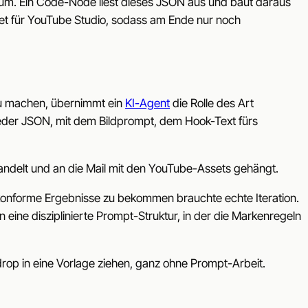
n um. Ein Code-Node liest dieses JSON aus und baut daraus
et für YouTube Studio, sodass am Ende nur noch
 zu machen, übernimmt ein
KI-Agent
die Rolle des Art
ieder JSON, mit dem Bildprompt, dem Hook-Text fürs
ndelt und an die Mail mit den YouTube-Assets gehängt.
nkonforme Ergebnisse zu bekommen brauchte echte Iteration.
eine disziplinierte Prompt-Struktur, in der die Markenregeln
drop in eine Vorlage ziehen, ganz ohne Prompt-Arbeit.