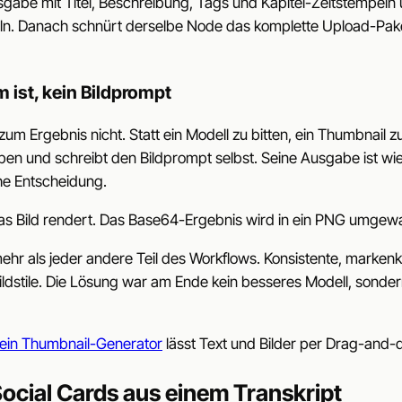
usgabe mit Titel, Beschreibung, Tags und Kapitel-Zeitstempel
eln. Danach schnürt derselbe Node das komplette Upload-Pak
ist, kein Bildprompt
zum Ergebnis nicht. Statt ein Modell zu bitten, ein Thumbnail
aben und schreibt den Bildprompt selbst. Seine Ausgabe ist w
he Entscheidung.
s Bild rendert. Das Base64-Ergebnis wird in ein PNG umgewa
mehr als jeder andere Teil des Workflows. Konsistente, marke
dstile. Die Lösung war am Ende kein besseres Modell, sondern 
ein Thumbnail-Generator
lässt Text und Bilder per Drag-and-
Social Cards aus einem Transkript